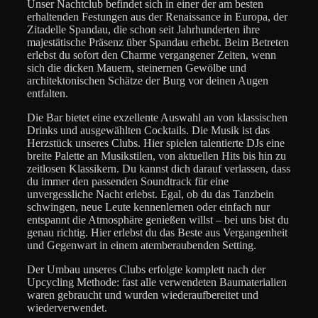
Unser Nachtclub befindet sich in einer der am besten
erhaltenden Festungen aus der Renaissance in Europa, der
Zitadelle Spandau, die schon seit Jahrhunderten ihre
majestätische Präsenz über Spandau erhebt. Beim Betreten
erlebst du sofort den Charme vergangener Zeiten, wenn
sich die dicken Mauern, steinernen Gewölbe und
architektonischen Schätze der Burg vor deinen Augen
entfalten.
Die Bar bietet eine exzellente Auswahl an von klassischen
Drinks und ausgewählten Cocktails. Die Musik ist das
Herzstück unseres Clubs. Hier spielen talentierte DJs eine
breite Palette an Musikstilen, von aktuellen Hits bis hin zu
zeitlosen Klassikern. Du kannst dich darauf verlassen, dass
du immer den passenden Soundtrack für eine
unvergessliche Nacht erlebst. Egal, ob du das Tanzbein
schwingen, neue Leute kennenlernen oder einfach nur
entspannt die Atmosphäre genießen willst – bei uns bist du
genau richtig. Hier erlebst du das Beste aus Vergangenheit
und Gegenwart in einem atemberaubenden Setting.
Der Umbau unseres Clubs erfolgte komplett nach der
Upcycling Methode: fast alle verwendeten Baumaterialien
waren gebraucht und wurden wiederaufbereitet und
wiederverwendet.